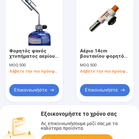
Φορητός φανός
Αέριο 14cm
χτυπήματος αερίου
βουτανίου φορητός
βουτανίου 21cm
μαγειρεύοντας
MOQ:
500
MOQ:
500
φανός
Λάβετε την πιο πρόσφατη τιμή
Λάβετε την πιο πρόσφατη τιμή
Επικοινωνήστε
Επικοινωνήστε
Εξοικονομήστε το χρόνο σας
Ας επικοινωνήσουμε μαζί σας με τα
καλύτερα προϊόντα.