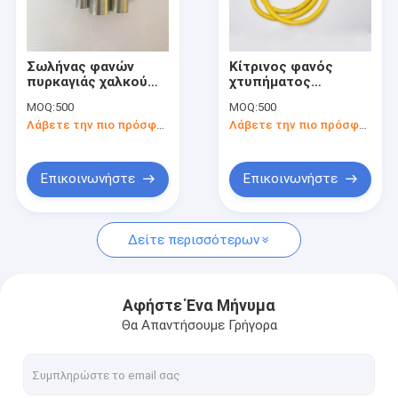
Γύρος εργοστασίων
Ποιοτικός έλεγχος
Σωλήνας φανών
Κίτρινος φανός
πυρκαγιάς χαλκού
χτυπήματος
Επαφή ΗΠΑ
μερών φανών αερίου
στρατοπέδευσης
MOQ:
500
MOQ:
500
χωρίς προθέρμανση
Λάβετε την πιο πρόσφατη τιμή
Λάβετε την πιο πρόσφατη τιμή
Ειδήσεις
Ζητήστε ένα απόσπασμα
Επικοινωνήστε
Επικοινωνήστε
Δείτε περισσότερων
Πυροβόλο όπλο φανών αερίου
Πυροβόλο όπλο φανών κουζινών
Αφήστε Ένα Μήνυμα
Θα Απαντήσουμε Γρήγορα
Πυροβόλο όπλο φανών συγκόλλησης
Φανός θέρμανσης αερίου