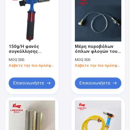
150g/H φανός
Μέρη πυροβόλων
συγκόλλησης
όπλων φλογών του
υγροποιημένου
ISO 9001
MOQ:
500
MOQ:
500
αερίου
Λάβετε την πιο πρόσφατη τιμή
Λάβετε την πιο πρόσφατη τιμή
Επικοινωνήστε
Επικοινωνήστε
Σπίτι
Προϊόντα
Περίπου εμείς