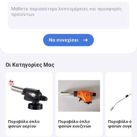
Φανός χτυπήματος αερίου στρατοπέδευσης
Πυροβόλο όπλο φλογών βουτανίου
Φορητό πυροβόλο όπλο φλογών
Να συνεχίσει
Ηλεκτρικό πυροβόλο όπλο φλογών
Πυροβόλο όπλο φλογών ΣΧΑΡΩΝ
Οι Κατηγορίες Μας
Καυστήρας φανών αερίου κασετών
Μέρη φανών αερίου
Υπαίθρια σόμπα στρατοπέδευσης
Πυροβόλο όπλο
Πυροβόλο όπλο
Πυροβόλο όπ
φανών αερίου
φανών κουζινών
φανών συγκό