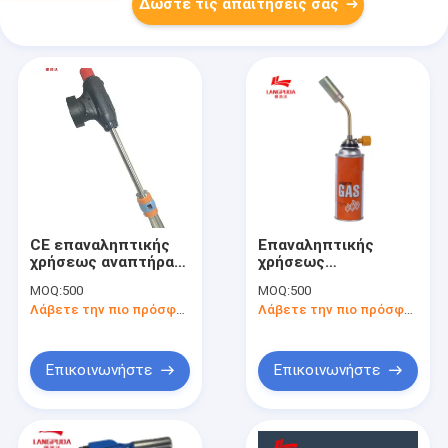
Δώστε τις απαιτήσεις σας
CE επαναληπτικής
Επαναληπτικής
χρήσεως αναπτήρας
χρήσεως
φανών κουζινών
διευθετήσιμη φλόγα
MOQ:
500
MOQ:
500
μαγειρεύοντας
20cm πυροβόλο
Λάβετε την πιο πρόσφατη τιμή
Λάβετε την πιο πρόσφατη τιμή
όπλο φανών
κουζινών
Επικοινωνήστε
Επικοινωνήστε