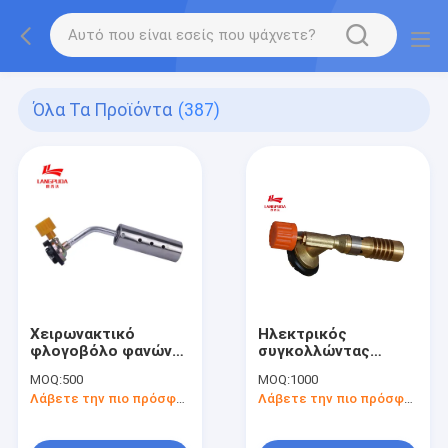
Όλα Τα Προϊόντα
(387)
Χειρωνακτικό
Ηλεκτρικός
φλογοβόλο φανών
συγκολλώντας
χτυπήματος
φανός αερίου
MOQ:
500
MOQ:
1000
ανάφλεξης
βουτανίου 12cm
Λάβετε την πιο πρόσφατη τιμή
Λάβετε την πιο πρόσφατη τιμή
ηλεκτρικό