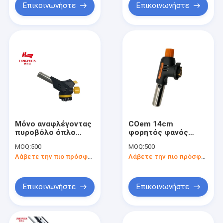
Επικοινωνήστε
Επικοινωνήστε
Μόνο αναφλέγοντας
COem 14cm
πυροβόλο όπλο
φορητός φανός
φλογών 13.6cm
αερίου βουτανίου
MOQ:
500
MOQ:
500
ηλεκτρικό
Λάβετε την πιο πρόσφατη τιμή
Λάβετε την πιο πρόσφατη τιμή
Επικοινωνήστε
Επικοινωνήστε