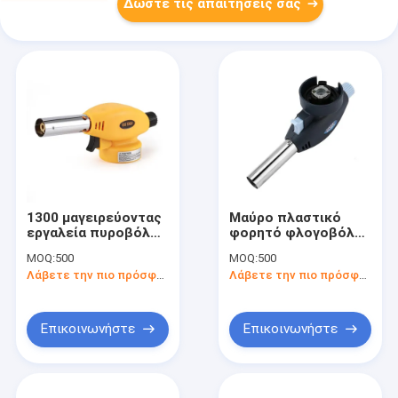
Δώστε τις απαιτήσεις σας
1300 μαγειρεύοντας
Μαύρο πλαστικό
εργαλεία πυροβόλων
φορητό φλογοβόλο
όπλων φλογών
φανών
MOQ:
500
MOQ:
500
βουτανίου σομπών
στρατοπέδευσης
Λάβετε την πιο πρόσφατη τιμή
Λάβετε την πιο πρόσφατη τιμή
φανών χτυπήματος
βουτανίου 17cm
αερίου
στρατοπέδευσης
βαθμού
Επικοινωνήστε
Επικοινωνήστε