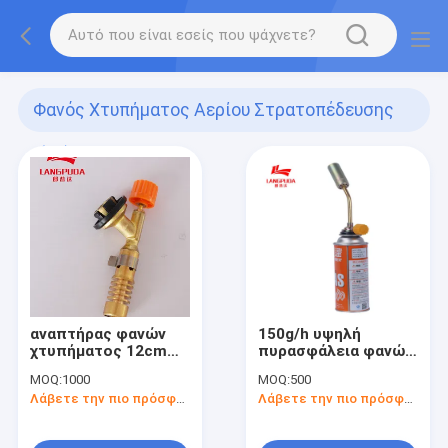
Φανός Χτυπήματος Αερίου Στρατοπέδευσης
(33)
αναπτήρας φανών
150g/h υψηλή
χτυπήματος 12cm
πυρασφάλεια φανών
μίνι για τη
χτυπήματος αερίου
MOQ:
1000
MOQ:
500
στρατοπέδευση
στρατοπέδευσης
Λάβετε την πιο πρόσφατη τιμή
Λάβετε την πιο πρόσφατη τιμή