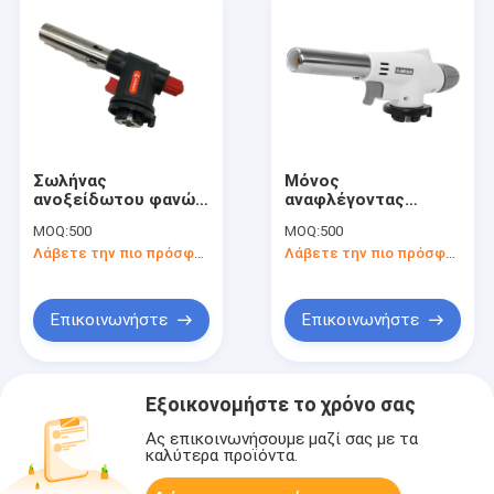
Σωλήνας
Μόνος
ανοξείδωτου φανών
αναφλέγοντας
χτυπήματος αερίου
φανός θέρμανσης
MOQ:
500
MOQ:
500
στρατοπέδευσης
αερίου βουτανίου με
Λάβετε την πιο πρόσφατη τιμή
Λάβετε την πιο πρόσφατη τιμή
1300 Κέλσιος
τη διευθετήσιμη
φλόγα
Επικοινωνήστε
Επικοινωνήστε
Εξοικονομήστε το χρόνο σας
Ας επικοινωνήσουμε μαζί σας με τα
καλύτερα προϊόντα.