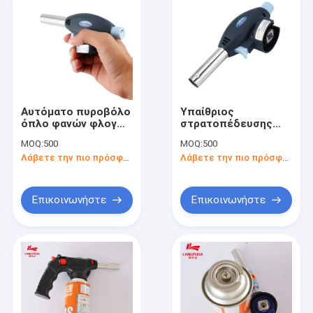
Αυτόματο πυροβόλο
Υπαίθριος
όπλο φανών φλογών
στρατοπέδευσης
ανάφλεξης 1300C για
αερίου χτυπήματος
MOQ:
500
MOQ:
500
το ψήσιμο
φανών βουτανίου
Λάβετε την πιο πρόσφατη τιμή
Λάβετε την πιο πρόσφατη τιμή
μαγειρέματος
φανός συγκόλλησης
φλογών φορητός
Επικοινωνήστε
Επικοινωνήστε
Σπίτι
προϊόντα
Σχετικά με εμάς