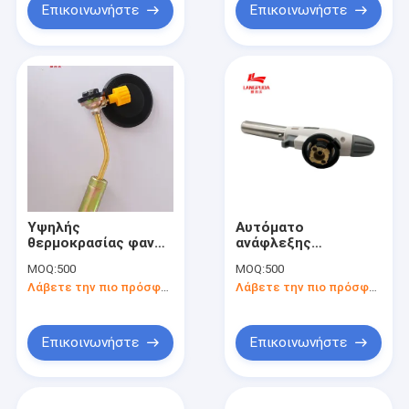
Επικοινωνήστε
Επικοινωνήστε
Υψηλής
Αυτόματο
θερμοκρασίας φανός
ανάφλεξης
στρατοπέδευσης
στρατοπέδευσης
MOQ:
500
MOQ:
500
βουτανίου 1300 Γ
βουτανίου φανών
Λάβετε την πιο πρόσφατη τιμή
Λάβετε την πιο πρόσφατη τιμή
πυροβόλο όπλο
χτυπήματος ΣΧΑΡΩΝ
φορητό
Επικοινωνήστε
Επικοινωνήστε