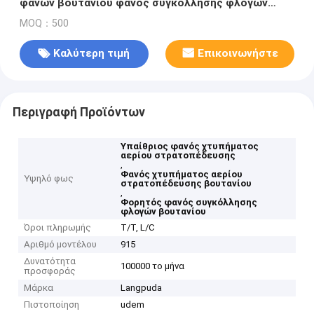
φανών βουτανίου φανός συγκόλλησης φλογών
φορητός
MOQ：500
Καλύτερη τιμή
Επικοινωνήστε
Περιγραφή Προϊόντων
Υπαίθριος φανός χτυπήματος
αερίου στρατοπέδευσης
,
Φανός χτυπήματος αερίου
Υψηλό φως
στρατοπέδευσης βουτανίου
,
Φορητός φανός συγκόλλησης
φλογών βουτανίου
Όροι πληρωμής
T/T, L/C
Αριθμό μοντέλου
915
Δυνατότητα
100000 το μήνα
προσφοράς
Μάρκα
Langpuda
Πιστοποίηση
udem