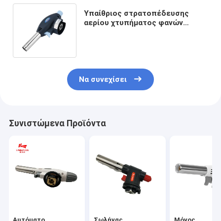
Υπαίθριος στρατοπέδευσης
αερίου χτυπήματος φανών
βουτανίου φανός συγκόλλησης
φλογών φορητός
Να συνεχίσει
Συνιστώμενα Προϊόντα
Αυτόματο
Σωλήνας
Μόνος