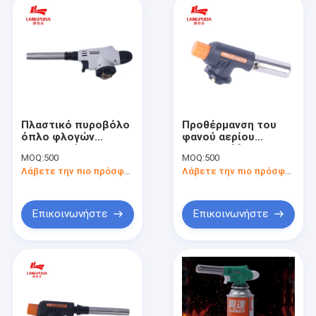
Πλαστικό πυροβόλο
Προθέρμανση του
όπλο φλογών
φανού αερίου
στοματικών ΣΧΑΡΩΝ
στρατοπέδευσης
MOQ:
500
MOQ:
500
ανοξείδωτου λαβών
πεζοπορίας για τον
Λάβετε την πιο πρόσφατη τιμή
Λάβετε την πιο πρόσφατη τιμή
ξυλάνθρακα
φωτισμού
Επικοινωνήστε
Επικοινωνήστε