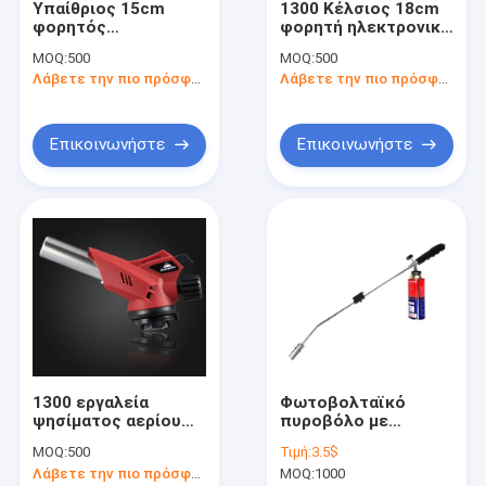
Υπαίθριος 15cm
1300 Κέλσιος 18cm
Γύρος εργοστασίων
φορητός
φορητή ηλεκτρονική
συγκολλώντας
ανάφλεξη
MOQ:
500
MOQ:
500
φανός βουτανίου
πυροβόλων όπλων
Ποιοτικός έλεγχος
Λάβετε την πιο πρόσφατη τιμή
Λάβετε την πιο πρόσφατη τιμή
φανών συγκόλλησης
φανών αερίου
Επαφή ΗΠΑ
Επικοινωνήστε
Επικοινωνήστε
Ειδήσεις
Ζητήστε ένα απόσπασμα
Πυροβόλο όπλο φανών αερίου
Πυροβόλο όπλο φανών κουζινών
1300 εργαλεία
Φωτοβολταϊκό
Πυροβόλο όπλο φανών συγκόλλησης
ψησίματος αερίου
πυροβόλο με
άνθρακα πυροβόλων
βουτάνιο για
Φανός θέρμανσης αερίου
MOQ:
500
Τιμή:
3.5$
όπλων φανών
συγκόλληση αερίου
Λάβετε την πιο πρόσφατη τιμή
MOQ:
1000
κουζινών ανάφλεξης
Φωτοβολταϊκό