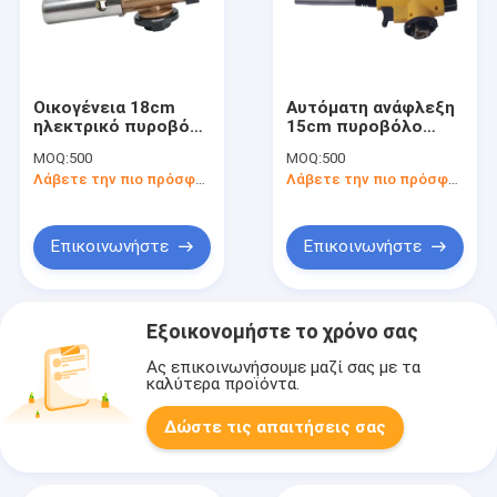
Οικογένεια 18cm
Αυτόματη ανάφλεξη
ηλεκτρικό πυροβόλο
15cm πυροβόλο
όπλο φλογών,
όπλο φανών
MOQ:
500
MOQ:
500
καυστήρας φανών
συγκόλλησης
Λάβετε την πιο πρόσφατη τιμή
Λάβετε την πιο πρόσφατη τιμή
αερίου κασετών
Επικοινωνήστε
Επικοινωνήστε
Εξοικονομήστε το χρόνο σας
Ας επικοινωνήσουμε μαζί σας με τα
καλύτερα προϊόντα.
Δώστε τις απαιτήσεις σας