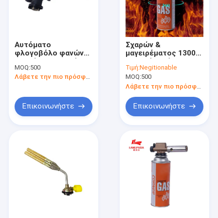
Αυτόματο
Σχαρών &
φλογοβόλο φανών
μαγειρέματος 1300
χτυπήματος αερίου
βαθμού αερίου
MOQ:
500
Τιμή:
Negitionable
στρατοπέδευσης
φανών ανάφλεξη
Λάβετε την πιο πρόσφατη τιμή
MOQ:
500
ανάφλεξης
πυροβόλων όπλων
αυτόματη
Λάβετε την πιο πρόσφατη τιμή
Επικοινωνήστε
Επικοινωνήστε
Σπίτι
Προϊόντα
Περίπου εμείς