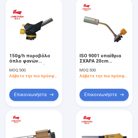
150g/h πυροβόλο
ISO 9001 υπαίθρια
όπλο φανών
ΣΧΆΡΑ 20cm
κουζινών, φανός
διευθετήσιμος
MOQ:
500
MOQ:
500
τροφίμων βουτανίου
φανός βουτανίου
Λάβετε την πιο πρόσφατη τιμή
Λάβετε την πιο πρόσφατη τιμή
13.6cm
Επικοινωνήστε
Επικοινωνήστε