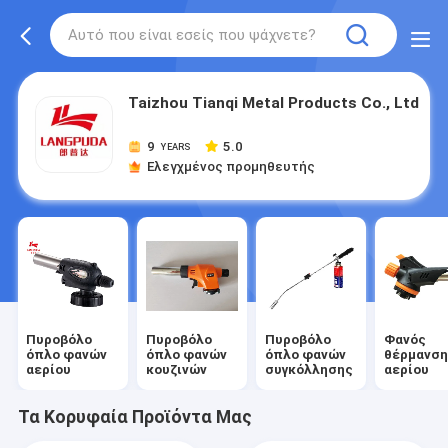
Taizhou Tianqi Metal Products Co., Ltd
9
5.0
YEARS
Ελεγχμένος προμηθευτής
Πυροβόλο
Πυροβόλο
Πυροβόλο
Φανός
όπλο φανών
όπλο φανών
όπλο φανών
θέρμανσ
αερίου
κουζινών
συγκόλλησης
αερίου
Τα Κορυφαία Προϊόντα Μας