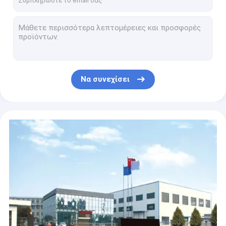
Υψηλή θερμότητα 14cm ελαφρύτερη αυτόματη ανάφλεξη φανών βουτανίου κουζινών
φανός χτυπήματος αερίου στρατοπέδευσης 20mm, φανός εκκινητών πυρκαγιάς ΣΧΑΡΩΝ
Επίπεδα μέρη πυροβόλων όπλων φλογών προσαρμοστών σομπών αερίου διακοπτών ελέγχου κυλίνδρων
Μαύρος πλαστικός αυτόματος συνδέοντας σωλήνας μερών φανών αερίου
Πλαστικό ελαφρύτερο φορητό πυροβόλο όπλο φανών κουζινών για τη θέρμανση τροφίμων
Να συνεχίσει
Αυτόματη ανάφλεξη 15cm πυροβόλο όπλο φανών κουζινών, φανός βουτανίου βαθμού τροφίμων 1300 βαθμού
ISO9001 άσπρο πυροβόλο όπλο φανών κουζινών, επαγγελματικός φανός χτυπήματος κουζινών
Για πολλές χρήσεις πυροβόλο όπλο φλογών κουζινών 108mm για το εγχώριο μαγείρεμα
Μαύρος κίτρινος μαγειρεύοντας φανός κουζινών 150mm, μαγειρικός φανός βουτανίου
Πολυσύνθετος αναπτήρας χτυπήματος κουζινών φανών βουτανίου