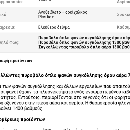
ερμοκρασία:
Αερίου
Ανοξείδωτο + ορείχαλκος
ικό:
Συσκε
Plastic+
πηρεσία:
Ελεύθερο δείγμα
Καύσιμ
Πυροβόλο όπλο φανών συγκόλλησης όρου αέ
ψηλό Φως:
Πυροβόλο όπλο φανών συγκόλλησης 1300 βα
Συγκολλώντας πυροβόλο όπλο αέρα 1300 βα
ραφή προϊόντων
ολλώντας πυροβόλο όπλο φανών συγκόλλησης όρου αέρα 
ι των φανών συγκόλλησης και άλλων εργαλείων που απαιτού
οί φανοί έχουν τα πλεονεκτήματα ενός ενσωματωμένου κιβω
ότητας. Εντούτοις, περιορίζονται στο γεγονός ότι οι φορητ
ση οξυγόνου στην πίεση αέρα και αερίου. Η θερμοκρασία φλο
αίνει 1400 βαθμούς.
ομέρειες προϊόντων