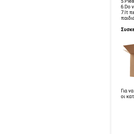
5.Ple
6.Do 
7.It 
παιδιά
Συσκ
Για ν
οι κα