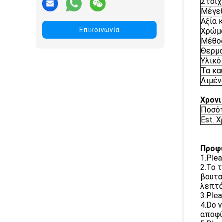
Στοιχ
Μέγε
Αξία 
Επικοινωνία
Χρώμ
Μέθο
Θερμ
Υλικό
Τα κα
Λιμέν
Χρονι
Ποσότ
Est. 
Προφ
1.Ple
2.To 
βουτα
λεπτά
3.Ple
4.Do 
αποφύ