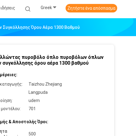
Greek
Ειδήσεις
Ζητήστε ένα απόσπασμα
 Συγκόλλησης Όρου Αέρα 1300 Βαθμού
ολλώντας πυροβόλο όπλο πυροβόλων όπλων
 συγκόλλησης όρου αέρα 1300 βαθμού
μέρειες:
καταγωγής:
Taizhou Zhejiang
:
Langpuda
οίηση:
udem
 μοντέλου:
701
μής & Αποστολής Όροι:
ητα
500