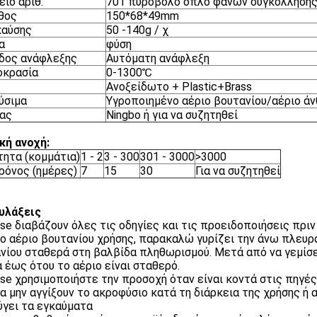
είο αριθ.
701 πυροβόλο όπλο φανών συγκόλληση
θος
150*68*49mm
καύσης
50 -140g / χ
α
φύση
δος ανάφλεξης
Αυτόματη ανάφλεξη
οκρασία
0-1300℃
Ανοξείδωτο + Plastic+Brass
ύσιμα
Υγροποιημένο αέριο βουτανίου/αέριο ά
ας
Ningbo ή για να συζητηθεί
κή ανοχή:
ητα (κομμάτια)
1 - 2
3 - 300
301 - 3000
>3000
Χρόνος (ημέρες)
7
15
30
Για να συζητηθεί
υλάξεις
ase διαβάζουν όλες τις οδηγίες και τις προειδοποιήσεις πριν
το αέριο βουτανίου χρήσης, παρακαλώ γυρίζει την άνω πλευ
νίου σταθερά στη βαλβίδα πληθωρισμού. Μετά από να γεμίσε
 έως ότου το αέριο είναι σταθερό.
ase χρησιμοποιήστε την προσοχή όταν είναι κοντά στις πηγέ
να μην αγγίξουν το ακροφύσιο κατά τη διάρκεια της χρήσης ή
γει τα εγκαύματα