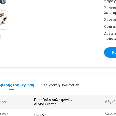
παραγγ
Συσκε
λεπτομ
Χρόνο
Όροι 
Δυνατ
προσφ
Κ
μερής Ενημέρωση
Περιγραφή Προϊόντων
Πυροβόλο όπλο φανών
ιρά:
Μέγεθ
συγκόλλησης
έγιστη
Καταν
1300℃