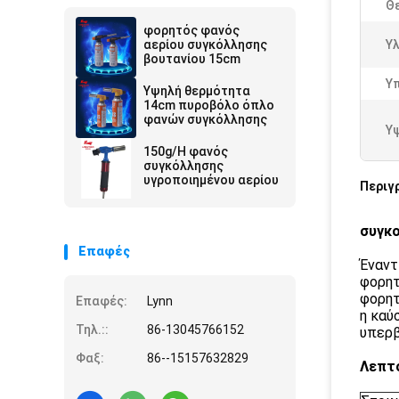
Θ
φορητός φανός
αερίου συγκόλλησης
Υλ
βουτανίου 15cm
Υ
Υψηλή θερμότητα
14cm πυροβόλο όπλο
φανών συγκόλλησης
Υ
150g/H φανός
συγκόλλησης
υγροποιημένου αερίου
Περιγ
συγκ
Επαφές
Έναντ
φορητ
φορητ
Επαφές:
Lynn
η καύ
Τηλ.::
86-13045766152
υπερβ
Φαξ:
86--15157632829
Λεπτ