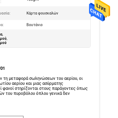
:
υασία:
Κάρτα φουσκαλών
α:
Βουτάνιο
ρα
,
θμού
,
θμού
701
ν τη μεταφορά σωληνώσεων του αερίου, οι
τίου αερίου και μιας ασύρματης
οί φανοί στηρίζονται στους παράγοντες όπως
γών του πυροβόλου όπλου γενικά δεν