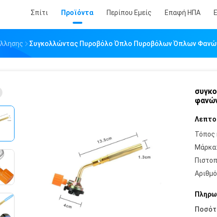
Σπίτι
Προϊόντα
Περίπου Εμείς
Επαφή ΗΠΑ
όλλησης
Συγκολλώντας Πυροβόλο Όπλο Πυροβόλων Όπλων Φανών
συγκ
φανών
Λεπτο
Τόπος 
Μάρκα
Πιστοπ
Αριθμό
Πληρω
Ποσότ