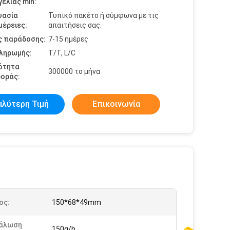
ελίας min:
υασία
Τυπικό πακέτο ή σύμφωνα με τις
έρειες:
απαιτήσεις σας.
ς παράδοσης:
7-15 ημέρες
πληρωμής:
T/T, L/C
ότητα
300000 το μήνα
οράς:
αλύτερη Τιμή
Επικοινωνία
ος:
150*68*49mm
άλωση
150g/h