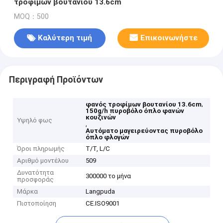
τροφίμων βουτανίου 13.6cm
MOQ：500
Καλύτερη τιμή
Επικοινωνήστε
Περιγραφή Προϊόντων
,
φανός τροφίμων βουτανίου 13.6cm
150g/h πυροβόλο όπλο φανών
κουζινών
Υψηλό φως
,
Αυτόματο μαγειρεύοντας πυροβόλο
όπλο φλογών
Όροι πληρωμής
T/T, L/C
Αριθμό μοντέλου
509
Δυνατότητα
300000 το μήνα
προσφοράς
Μάρκα
Langpuda
Πιστοποίηση
CE.ISO9001