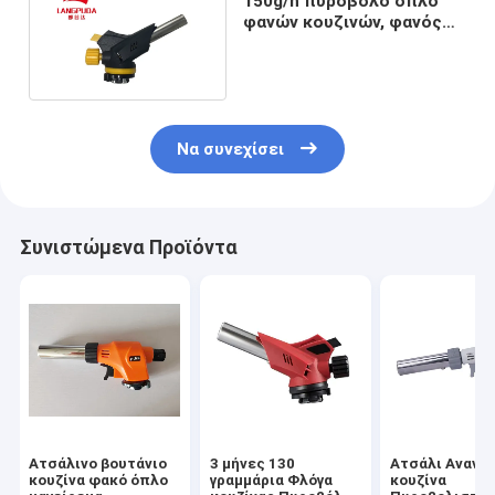
150g/h πυροβόλο όπλο
φανών κουζινών, φανός
τροφίμων βουτανίου
13.6cm
Να συνεχίσει
Συνιστώμενα Προϊόντα
Ατσάλινο βουτάνιο
3 μήνες 130
Ατσάλι Ανανε
κουζίνα φακό όπλο
γραμμάρια Φλόγα
κουζίνα