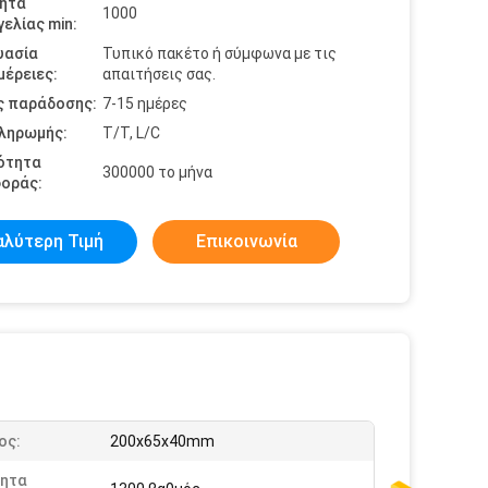
ητα
1000
ελίας min:
υασία
Τυπικό πακέτο ή σύμφωνα με τις
έρειες:
απαιτήσεις σας.
ς παράδοσης:
7-15 ημέρες
πληρωμής:
T/T, L/C
ότητα
300000 το μήνα
οράς:
αλύτερη Τιμή
Επικοινωνία
ος:
200x65x40mm
τητα