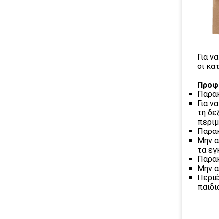
Για ν
οι κα
Προφ
Παρακ
Για ν
τη δε
περιμ
Παρακ
Μην α
τα εγ
Παρακ
Μην α
Περιέ
παιδιά