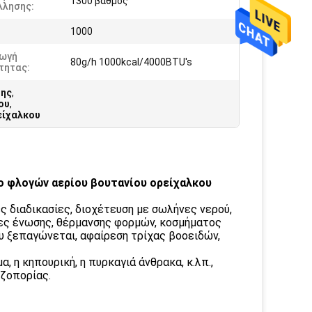
1300 βαθμός
λλησης:
1000
ωγή
80g/h 1000kcal/4000BTU's
τητας:
ξης
,
ου
,
είχαλκου
ο φλογών αερίου βουτανίου ορείχαλκου
 διαδικασίες, διοχέτευση με σωλήνες νερού,
σίες ένωσης, θέρμανσης φορμών, κοσμήματος
υ ξεπαγώνεται, αφαίρεση τρίχας βοοειδών,
α, η κηπουρική, η πυρκαγιά άνθρακα, κ.λπ.,
εζοπορίας.