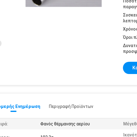
Ποσότ
παραγγ
Συσκε
λεπτομ
Χρόνο
Όροι 
Δυνατ
προσφ
Κ
μερής Ενημέρωση
Περιγραφή Προϊόντων
ιρά:
Φανός θέρμανσης αερίου
Μέγεθ
Ικανό