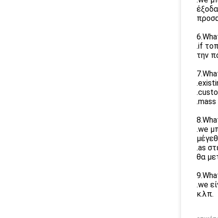
έξοδα
προσα
6.Wha
.if τ
την π
7.Wha
.exist
.cust
.mass
8.Wha
.we μ
μέγεθ
.as σ
θα με
9.Wha
.we ε
κ.λπ.