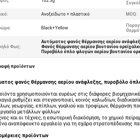
άρος:
102.3g
Συγκό
ικό:
Ανοξείδωτο + πλαστικό
MOQ:
Παραγ
ρώμα:
Black+Yellow
Θερμό
Αυτόματος φανός θέρμανσης αερίου ανάφλε
ψηλό Φως:
Φανός θέρμανσης αερίου βουτανίου ορείχαλκ
Πυροβόλο όπλο φλογών αερίου βουτανίου ορ
ραφή προϊόντων
ατος φανός θέρμανσης αερίου ανάφλεξης, πυροβόλο όπλ
οϊόντα χρησιμοποιούνται ευρέως στις διάφορες βιομηχανικές
καγιά ρυθμίζει και στεγανοποιεί, κοινός καλωδίων, διαδικα
λων, γεωργίας, επίπλων, γυαλιού και τροφίμων, θέρμανση πο
ργασία μετάλλων φύλλων.
χνες και οι τέχνες, η εσωτερική διακόσμηση, το χημικό πείραμ
 ένα αναπόφευκτο εργαλείο για τη σχάρα στρατοπέδευσης π
ομέρειες προϊόντων