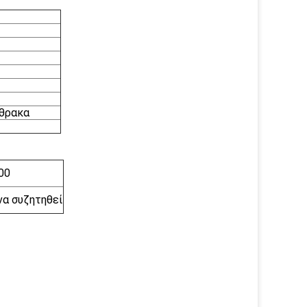
νθρακα
00
 να συζητηθεί