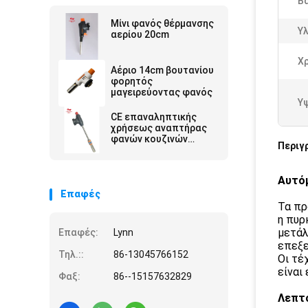
Β
Μίνι φανός θέρμανσης
Υλ
αερίου 20cm
Χ
Αέριο 14cm βουτανίου
φορητός
μαγειρεύοντας φανός
Υ
CE επαναληπτικής
χρήσεως αναπτήρας
φανών κουζινών
Περιγ
μαγειρεύοντας
Αυτόμ
Επαφές
Τα πρ
η πυρ
μετάλ
Επαφές:
Lynn
επεξε
Τηλ.::
86-13045766152
Οι τέ
είναι
Φαξ:
86--15157632829
Λεπτ