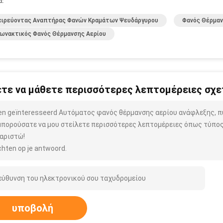
α:
ειρεύοντας Αναπτήρας Φανών Κραμάτων Ψευδάργυρου
Φανός Θέρμαν
ωνακτικός Φανός Θέρμανσης Αερίου
τε να μάθετε περισσότερες λεπτομέρειες σχετ
ben geïnteresseerd Αυτόματος φανός θέρμανσης αερίου ανάφλεξης, 
μπορούσατε να μου στείλετε περισσότερες λεπτομέρειες όπως τύπος,
αριστώ!
hten op je antwoord.
υποβολή