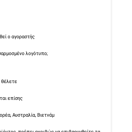
θεί ο αγοραστής
οσαρμοσμένο λογότυπο;
υ θέλετε
ται επίσης
Κορέα, Αυστραλία, Βιετνάμ
οϊόντος, πρέπει ακριβώς να επιβαρυνθείτε τα