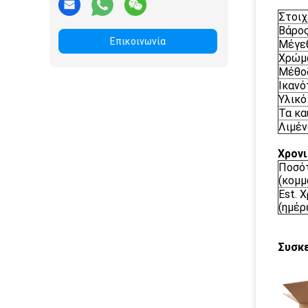
Στοιχ
Βάρο
Επικοινωνία
Μέγε
Χρώμ
Μέθο
Ικανό
Υλικό
Τα κα
Λιμέν
Χρονι
Ποσό
(κομμ
Est. 
(ημέρ
Συσκ