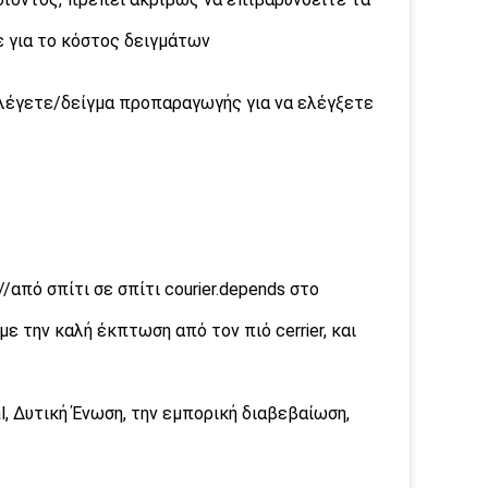
ε για το κόστος δειγμάτων
πιλέγετε/δείγμα προπαραγωγής για να ελέγξετε
από σπίτι σε σπίτι courier.depends στο
ε την καλή έκπτωση από τον πιό cerrier, και
l, Δυτική Ένωση, την εμπορική διαβεβαίωση,