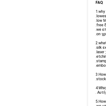
FAQ
1.why
.lowe
.low 
.free
.we ε
.on-χ
2.wha
.silk
.laser
.etchi
.stam
.embo
3.How
.stoc
4.Whi
. Αυτ
5.How
.we μ