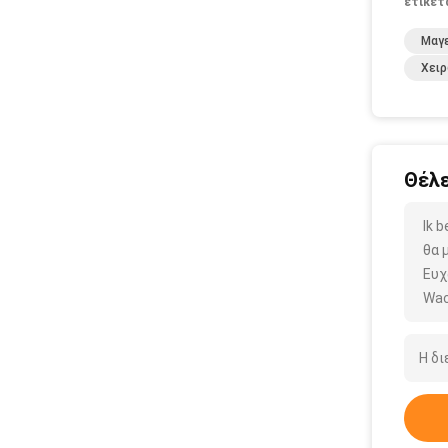
ετικέτ
Μαγ
Χειρ
Θέλε
Ik 
θα 
Ευχ
Wac