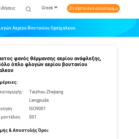
Greek
Ειδήσεις
Ζητήστε ένα απόσπασμα
ογών Αερίου Βουτανίου Ορείχαλκου
ατος φανός θέρμανσης αερίου ανάφλεξης,
όλο όπλο φλογών αερίου βουτανίου
αλκου
μέρειες:
καταγωγής:
Taizhou Zhejiang
:
Langpuda
οίηση:
ISO9001
 μοντέλου:
001
μής & Αποστολής Όροι: