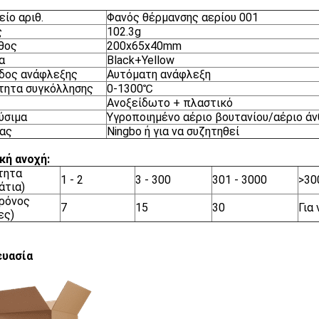
είο αριθ.
Φανός θέρμανσης αερίου 001
ς
102.3g
θος
200x65x40mm
α
Black+Yellow
δος ανάφλεξης
Αυτόματη ανάφλεξη
τητα συγκόλλησης
0-1300℃
Ανοξείδωτο + πλαστικό
ύσιμα
Υγροποιημένο αέριο βουτανίου/αέριο ά
ας
Ningbo ή για να συζητηθεί
κή ανοχή:
τητα
1 - 2
3 - 300
301 - 3000
>30
άτια)
Χρόνος
7
15
30
Για
ες)
ευασία