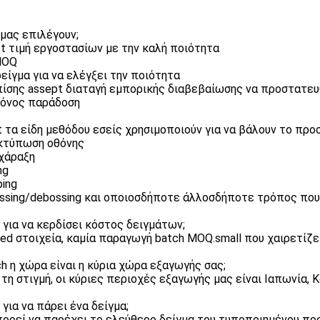
 μας επιλέγουν;
st τιμή εργοστασίων με την καλή ποιότητα
MOQ
 δείγμα για να ελέγξει την ποιότητα
πίσης assept διαταγή εμπορικής διαβεβαίωσης να προστατευ
ρόνος παράδοση
t τα είδη μεθόδου εσείς χρησιμοποιούν για να βάλουν το πρ
 εκτύπωση οθόνης
 χάραξη
ng
ping
ssing/debossing και οποιοσδήποτε άλλοσδήποτε τρόπος πο
 για να κερδίσει κόστος δειγμάτων;
ked στοιχεία, καμία παραγωγή batch MOQ.small που χαιρετίζε
ch η χώρα είναι η κύρια χώρα εξαγωγής σας;
ή τη στιγμή, οι κύριες περιοχές εξαγωγής μας είναι Ιαπωνία, 
 για να πάρει ένα δείγμα;
πορεί να παρέχει το ελεύθερο δείγμα του τυποποιημένου πρ