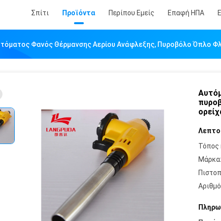
Σπίτι
Προϊόντα
Περίπου Εμείς
Επαφή ΗΠΑ
τόματος Φανός Θέρμανσης Αερίου Ανάφλεξης, Πυροβόλο Όπλο Φλ
Αυτόμ
πυροβ
ορείχ
Λεπτο
Τόπος 
Μάρκα
Πιστοπ
Αριθμό
Πληρω