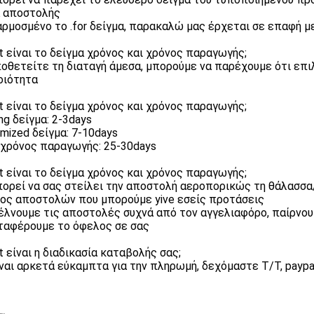
 αποστολής
ρμοσμένο το .for δείγμα, παρακαλώ μας έρχεται σε επαφή μ
t είναι το δείγμα χρόνος και χρόνος παραγωγής;
οποθετείτε τη διαταγή άμεσα, μπορούμε να παρέχουμε ότι ε
οιότητα
t είναι το δείγμα χρόνος και χρόνος παραγωγής;
ing δείγμα: 2-3days
omized δείγμα: 7-10days
 χρόνος παραγωγής: 25-30days
t είναι το δείγμα χρόνος και χρόνος παραγωγής;
πορεί να σας στείλει την αποστολή αεροπορικώς τη θάλασσα//
ος αποστολών που μπορούμε yive εσείς προτάσεις
τέλνουμε τις αποστολές συχνά από τον αγγελιαφόρο, παίρνουμ
ταφέρουμε το όφελος σε σας
t είναι η διαδικασία καταβολής σας;
ίναι αρκετά εύκαμπτα για την πληρωμή, δεχόμαστε T/T, paypa