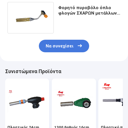
Φορητό πυροβόλο όπλο
φλογών ΣΧΑΡΩΝ μετάλλων,
φανός βουτανίου στον
ελαφρύ ξυλάνθρακα
Να συνεχίσει
Συνιστώμενα Προϊόντα
Πλαστικός 24cm
1300 βαθμός 16cm
Πλαστικό πυρ