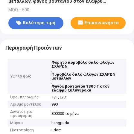
μετάλλων, φανός βουτανίου στον ελαφρύ
ξυλάνθρακα
MOQ：500
Καλύτερη τιμή
Επικοινωνήστε
Περιγραφή Προϊόντων
Φορητό πυροβόλο όπλο φλογών
ΣΧΑΡΩΝ
,
Πυροβόλο όπλο φλογών ΣΧΑΡΩΝ
Υψηλό φως
μετάλλων
,
Φανός βουτανίου 1300 Γ στον
ελαφρύ ξυλάνθρακα
Όροι πληρωμής
T/T, L/C
Αριθμό μοντέλου
990
Δυνατότητα
300000 το μήνα
προσφοράς
Μάρκα
Langpuda
Πιστοποίηση
udem