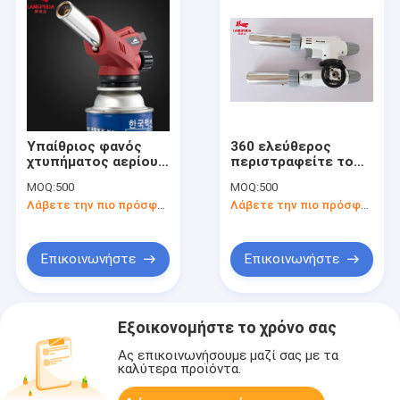
Υπαίθριος φανός
360 ελεύθερος
χτυπήματος αερίου
περιστραφείτε το
15cm
διευθετήσιμο
MOQ:
500
MOQ:
500
στρατοπέδευσης
στρατοπέδευσης
Λάβετε την πιο πρόσφατη τιμή
Λάβετε την πιο πρόσφατη τιμή
χωρίς προθέρμανση
αερίου διακόπτη
εξογκωμάτων φανών
χειρωνακτικό
Επικοινωνήστε
Επικοινωνήστε
Εξοικονομήστε το χρόνο σας
Ας επικοινωνήσουμε μαζί σας με τα
καλύτερα προϊόντα.