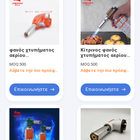
φανός χτυπήματος
Κίτρινος φανός
αερίου
χτυπήματος αερίου
στρατοπέδευσης
18cm
MOQ:
500
MOQ:
500
20mm, φανός
στρατοπέδευσης,
Λάβετε την πιο πρόσφατη τιμή
Λάβετε την πιο πρόσφατη τιμή
εκκινητών
καυστήρας φανών
πυρκαγιάς ΣΧΑΡΩΝ
αερίου κασετών
Επικοινωνήστε
Επικοινωνήστε
Σπίτι
Προϊόντα
Περίπου εμείς