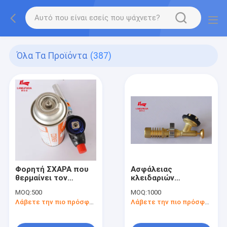
Όλα Τα Προϊόντα
(387)
Φορητή ΣΧΑΡΑ που
Ασφάλειας
θερμαίνει τον
κλειδαριών
ελαφρύτερο φανό
διευθετήσιμο
MOQ:
500
MOQ:
1000
στρατοπέδευσης
φλογοβόλο φανών
Λάβετε την πιο πρόσφατη τιμή
Λάβετε την πιο πρόσφατη τιμή
240mm
στρατοπέδευσης
ελαφρύτερο