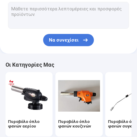
Φανός χτυπήματος αερίου στρατοπέδευσης
Πυροβόλο όπλο φλογών βουτανίου
Φορητό πυροβόλο όπλο φλογών
Να συνεχίσει
Ηλεκτρικό πυροβόλο όπλο φλογών
Πυροβόλο όπλο φλογών ΣΧΑΡΩΝ
Οι Κατηγορίες Μας
Καυστήρας φανών αερίου κασετών
Μέρη φανών αερίου
Υπαίθρια σόμπα στρατοπέδευσης
Πυροβόλο όπλο
Πυροβόλο όπλο
Πυροβόλο όπ
φανών αερίου
φανών κουζινών
φανών συγκό