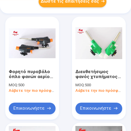
Δώστε τις απαιτήσεις σας
Φορητό πυροβόλο
Διευθετήσιμος
όπλο φανών αερίου
φανός χτυπήματος
Backpacking
αερίου
MOQ:
500
MOQ:
500
αργιλίου ορείχαλκου
στρατοπέδευσης,
Λάβετε την πιο πρόσφατη τιμή
Λάβετε την πιο πρόσφατη τιμή
υψηλής
θερμοκρασίας
μαγειρεύοντας
εργαλεία φανών
Επικοινωνήστε
Επικοινωνήστε
βουτανίου