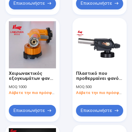
Επικοινωνήστε
Επικοινωνήστε
Χειρωνακτικός
Πλαστικό που
εξογκωμάτων φανός
προθερμαίνει φανό
χτυπήματος αερίου
βουτανίου 16.5cm το
MOQ:
1000
MOQ:
500
στρατοπέδευσης
μαγειρικό
Λάβετε την πιο πρόσφατη τιμή
Λάβετε την πιο πρόσφατη τιμή
διακοπτών φορητός
Επικοινωνήστε
Επικοινωνήστε