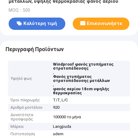
μετάλλων, υψηλής θερμοκρασίας φανός αερίου
MOQ：500
Καλύτερη τιμή
Επικοινωνήστε
Περιγραφή Προϊόντων
Windproof φανός χτυπήματος
στρατοπέδευσης
,
Φανός χτυπήματος
Υψηλό φως
στρατοπέδευσης μετάλλων
,
φανός αερίου 18cm υψηλής
θερμοκρασίας
Όροι πληρωμής
T/T, L/C
Αριθμό μοντέλου
920
Δυνατότητα
100000 το μήνα
προσφοράς
Μάρκα
Langpuda
Πιστοποίηση
udem