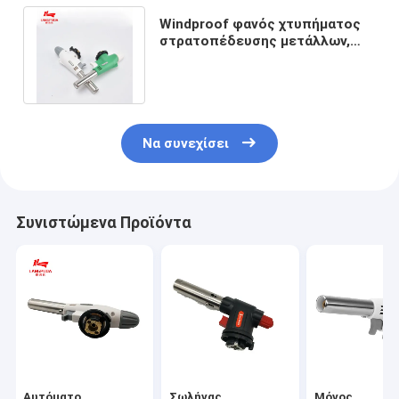
Windproof φανός χτυπήματος
στρατοπέδευσης μετάλλων,
υψηλής θερμοκρασίας φανός
αερίου
Να συνεχίσει
Συνιστώμενα Προϊόντα
Αυτόματο
Σωλήνας
Μόνος