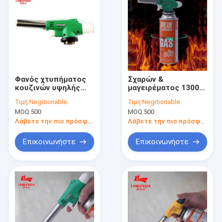
Φανός χτυπήματος
Σχαρών &
κουζινών υψηλής
μαγειρέματος 1300
δύναμης για το
βαθμού αερίου
Τιμή:
Negitionable
Τιμή:
Negitionable
μαγείρεμα του φανού
φανών ανάφλεξη
MOQ:
500
MOQ:
500
αερίου προπανίου
πυροβόλων όπλων
ΣΧΑΡΩΝ
αυτόματη
Λάβετε την πιο πρόσφατη τιμή
Λάβετε την πιο πρόσφατη τιμή
Επικοινωνήστε
Επικοινωνήστε
Σπίτι
Προϊόντα
Περίπου εμείς