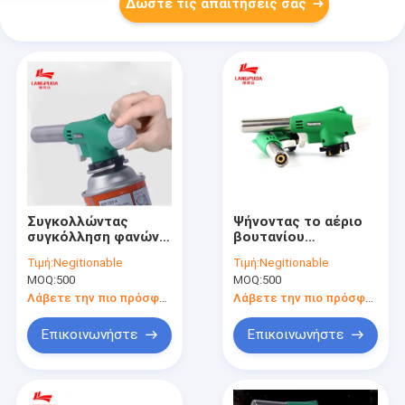
Δώστε τις απαιτήσεις σας
Συγκολλώντας
Ψήνοντας το αέριο
συγκόλληση φανών
βουτανίου
χτυπήματος 1000
πυροβόλων όπλων
Τιμή:
Negitionable
Τιμή:
Negitionable
Kcal επαναληπτικής
φανών αερίου
MOQ:
500
MOQ:
500
χρήσεως ένα χέρι
μπριζόλας Searing
που χρησιμοποιείται
ΣΧΑΡΩΝ στη σχάρα
Λάβετε την πιο πρόσφατη τιμή
Λάβετε την πιο πρόσφατη τιμή
συμπεριλαμβανόμενο
Επικοινωνήστε
Επικοινωνήστε