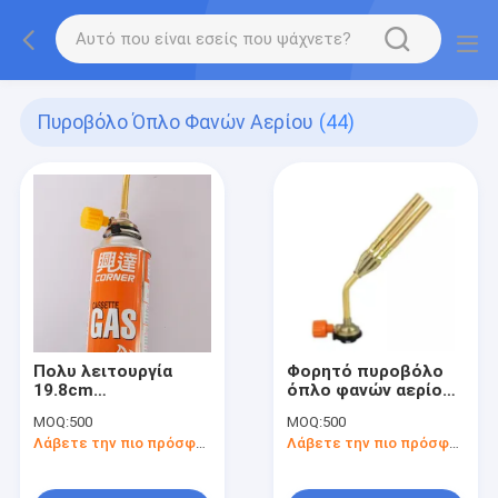
Πυροβόλο Όπλο Φανών Αερίου
(44)
Πολυ λειτουργία
Φορητό πυροβόλο
19.8cm
όπλο φανών αερίου
διευθετήσιμος
15cm
MOQ:
500
MOQ:
500
φανός βουτανίου
Λάβετε την πιο πρόσφατη τιμή
Λάβετε την πιο πρόσφατη τιμή