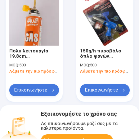
Πολυ λειτουργία
150g/h πυροβόλο
19.8cm
όπλο φανών
διευθετήσιμος
υγροποιημένου
MOQ:
500
MOQ:
500
φανός βουτανίου
αερίου, ελεύθερος
Λάβετε την πιο πρόσφατη τιμή
Λάβετε την πιο πρόσφατη τιμή
μικρός υψηλής
θερμοκρασίας φανός
βουτανίου οξυγόνου
Επικοινωνήστε
Επικοινωνήστε
Εξοικονομήστε το χρόνο σας
Ας επικοινωνήσουμε μαζί σας με τα
καλύτερα προϊόντα.