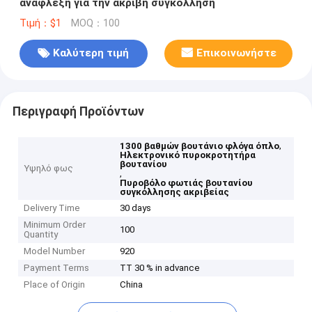
ανάφλεξη για την ακριβή συγκόλληση
Τιμή：$1
MOQ：100
Καλύτερη τιμή
Επικοινωνήστε
Περιγραφή Προϊόντων
,
1300 βαθμών βουτάνιο φλόγα όπλο
Ηλεκτρονικό πυροκροτητήρα
βουτανίου
Υψηλό φως
,
Πυροβόλο φωτιάς βουτανίου
συγκόλλησης ακριβείας
Delivery Time
30 days
Minimum Order
100
Quantity
Model Number
920
Payment Terms
TT 30 % in advance
Place of Origin
China