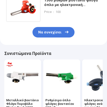
1300 βαθμών βουτάνιο φλόγα
όπλο με ηλεκτρονική
ανάφλεξη για την ακριβή
Price： 100
συγκόλληση
Να συνεχίσει
Συνιστώμενα Προϊόντα
Μεταλλικό βουτάνιο
Ρυθμίσιμο όπλο
Ηλεκτρονικό 
Φλόγα Πυροβόλο
φλόγας βουτανίου
φλόγας ανάφλ