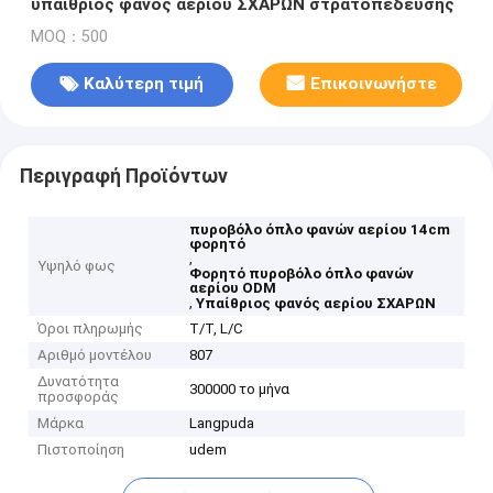
υπαίθριος φανός αερίου ΣΧΑΡΩΝ στρατοπέδευσης
MOQ：500
Καλύτερη τιμή
Επικοινωνήστε
Περιγραφή Προϊόντων
πυροβόλο όπλο φανών αερίου 14cm
φορητό
,
Υψηλό φως
Φορητό πυροβόλο όπλο φανών
αερίου ODM
,
Υπαίθριος φανός αερίου ΣΧΑΡΩΝ
Όροι πληρωμής
T/T, L/C
Αριθμό μοντέλου
807
Δυνατότητα
300000 το μήνα
προσφοράς
Μάρκα
Langpuda
Πιστοποίηση
udem