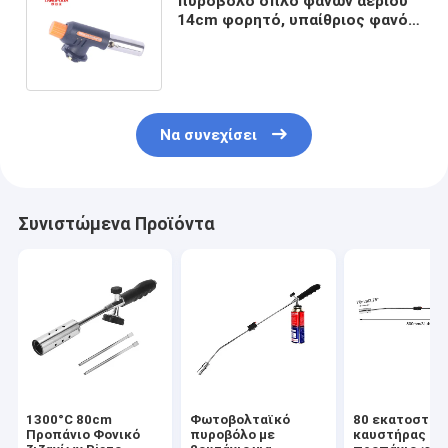
πυροβόλο όπλο φανών αερίου
14cm φορητό, υπαίθριος φανός
αερίου ΣΧΑΡΩΝ
στρατοπέδευσης
Να συνεχίσει
Συνιστώμενα Προϊόντα
1300°C 80cm
Φωτοβολταϊκό
80 εκατοστά
Προπάνιο Φονικό
πυροβόλο με
καυστήρας ζι