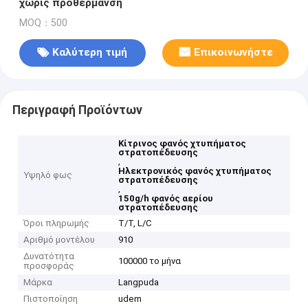
χωρίς προθέρμανση
MOQ：500
Καλύτερη τιμή
Επικοινωνήστε
Περιγραφή Προϊόντων
Κίτρινος φανός χτυπήματος
στρατοπέδευσης
,
Ηλεκτρονικός φανός χτυπήματος
Υψηλό φως
στρατοπέδευσης
,
150g/h φανός αερίου
στρατοπέδευσης
Όροι πληρωμής
T/T, L/C
Αριθμό μοντέλου
910
Δυνατότητα
100000 το μήνα
προσφοράς
Μάρκα
Langpuda
Πιστοποίηση
udem