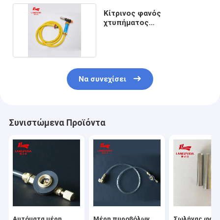
Κίτρινος φανός
χτυπήματος
στρατοπέδευσης χωρίς
προθέρμανση
Να συνεχίσει
Συνιστώμενα Προϊόντα
Αυτόματα μέρη
Μέρη πυροβόλων
Σωλήνας φαν