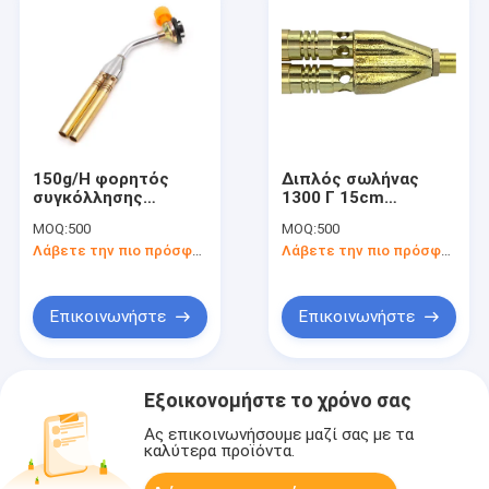
150g/H φορητός
Διπλός σωλήνας
συγκόλλησης
1300 Γ 15cm
συγκολλώντας
ορείχαλκου φορητός
MOQ:
500
MOQ:
500
φανός βουτανίου
φανός κουζινών
Λάβετε την πιο πρόσφατη τιμή
Λάβετε την πιο πρόσφατη τιμή
ακροφυσίων φανών
διπλός
Επικοινωνήστε
Επικοινωνήστε
Εξοικονομήστε το χρόνο σας
Ας επικοινωνήσουμε μαζί σας με τα
καλύτερα προϊόντα.