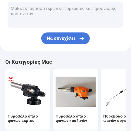
Φανός χτυπήματος αερίου στρατοπέδευσης
Πυροβόλο όπλο φλογών βουτανίου
Φορητό πυροβόλο όπλο φλογών
Να συνεχίσει
Ηλεκτρικό πυροβόλο όπλο φλογών
Πυροβόλο όπλο φλογών ΣΧΑΡΩΝ
Οι Κατηγορίες Μας
Καυστήρας φανών αερίου κασετών
Μέρη φανών αερίου
Υπαίθρια σόμπα στρατοπέδευσης
Πυροβόλο όπλο
Πυροβόλο όπλο
Πυροβόλο όπ
φανών αερίου
φανών κουζινών
φανών συγκό