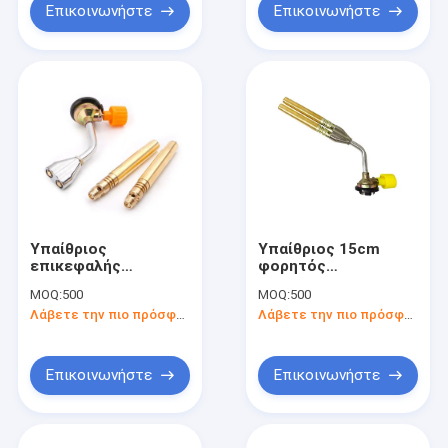
Επικοινωνήστε
Επικοινωνήστε
Υπαίθριος
Υπαίθριος 15cm
επικεφαλής
φορητός
φορητός τέμνων
συγκολλώντας
MOQ:
500
MOQ:
500
φανός βουτανίου
φανός βουτανίου
Λάβετε την πιο πρόσφατη τιμή
Λάβετε την πιο πρόσφατη τιμή
πυροβόλων όπλων
φανών συγκόλλησης
φανών συγκόλλησης
δύο
Επικοινωνήστε
Επικοινωνήστε