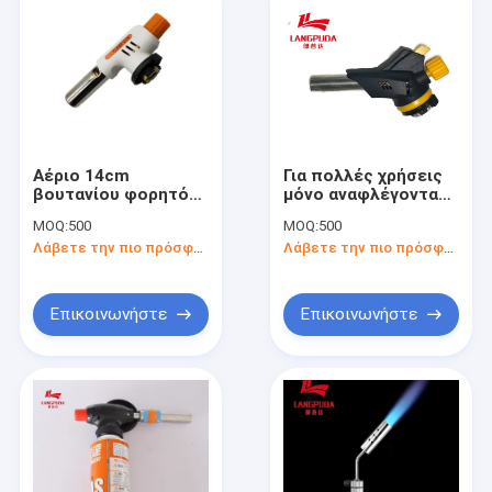
Αέριο 14cm
Για πολλές χρήσεις
βουτανίου φορητός
μόνο αναφλέγοντας
μαγειρεύοντας
φορητό πυροβόλο
MOQ:
500
MOQ:
500
φανός
όπλο φλογών
Λάβετε την πιο πρόσφατη τιμή
Λάβετε την πιο πρόσφατη τιμή
διευθετήσιμο
Επικοινωνήστε
Επικοινωνήστε
Σπίτι
Προϊόντα
Περίπου εμείς