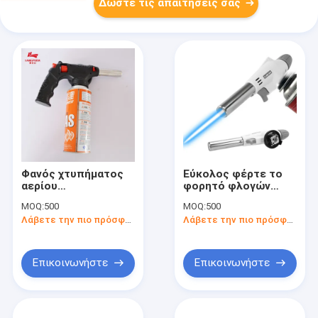
Δώστε τις απαιτήσεις σας
Φανός χτυπήματος
Εύκολος φέρτε το
αερίου
φορητό φλογών
στρατοπέδευσης
πυροβόλο όπλο
MOQ:
500
MOQ:
500
πεζοπορίας, φανός
φανών πυροβόλων
Λάβετε την πιο πρόσφατη τιμή
Λάβετε την πιο πρόσφατη τιμή
βουτανίου 22cm
όπλων 1300C
φορητός
φορητό
Επικοινωνήστε
Επικοινωνήστε