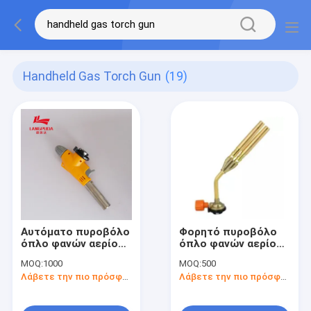
Handheld Gas Torch Gun
(19)
Αυτόματο πυροβόλο
Φορητό πυροβόλο
όπλο φανών αερίου
όπλο φανών αερίου
βουτανίου
15cm
MOQ:
1000
MOQ:
500
ανάφλεξης φορητό
Λάβετε την πιο πρόσφατη τιμή
Λάβετε την πιο πρόσφατη τιμή
17.5cm