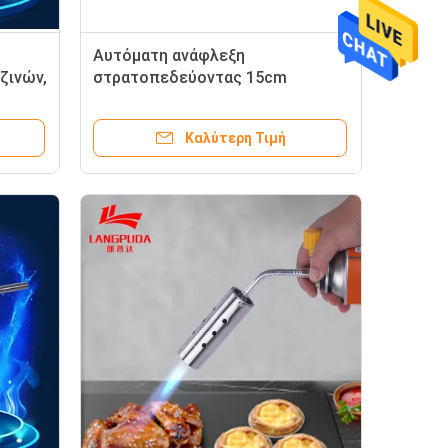
Αυτόματη ανάφλεξη
ζινών,
στρατοπεδεύοντας 15cm
πυροβόλο όπλο φανών αερίου
1300 Γ
Καλύτερη Τιμή