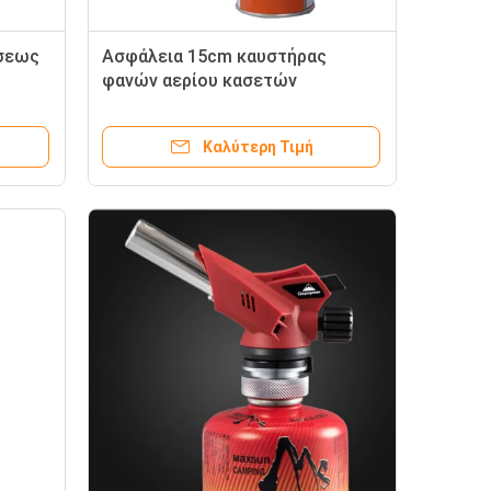
ήσεως
Ασφάλεια 15cm καυστήρας
φανών αερίου κασετών
έδευση
Καλύτερη Τιμή