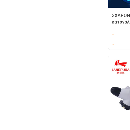
ΣΧΑΡΩΝ 
κατανά
όπλων 1
εργαλεί