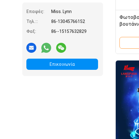
Επαφές:
Miss. Lynn
Φωτοβο
Τηλ.::
86-13045766152
βουτάνι
Φωτοβολ
Φαξ:
86--15157632829
καύση ζ
πυροβόλ
βιομηχα
Επικοινωνία