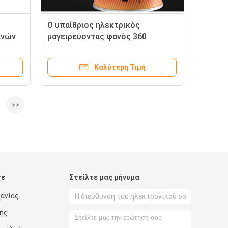
Ο υπαίθριος ηλεκτρικός
ινών
μαγειρεύοντας φανός 360
ς
στρατοπέδευσης ελεύθερος
περιστρέφεται χωρίς
Καλύτερη Τιμή
προθέρμανση
>>
τε
Στείλτε μας μήνυμα
χανίας
ής