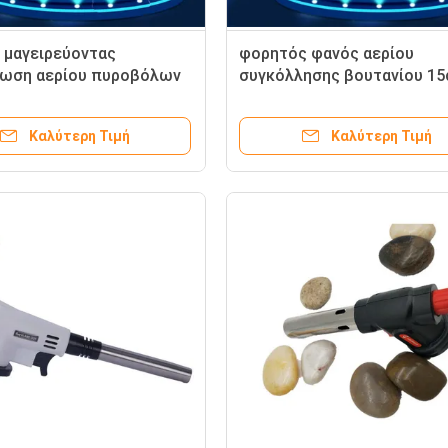
μαγειρεύοντας
φορητός φανός αερίου
λωση αερίου πυροβόλων
συγκόλλησης βουτανίου 1
50g/H φανών αερίου
ων φορητή
Καλύτερη Τιμή
Καλύτερη Τιμή