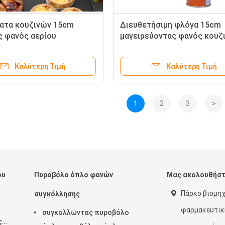
ατα κουζινών 15cm
Διευθετήσιμη φλόγα 15cm
 φανός αερίου
μαγειρεύοντας φανός κουζ
ου
με την κλειδαριά ασφάλεια
Καλύτερη Τιμή
Καλύτερη Τιμή
1
2
3
>
ου
Πυροβόλο όπλο φανών
Μας ακολουθήσ
Πάρκο βιομη
συγκόλλησης
φαρμακευτικ
συγκολλώντας πυροβόλο
ς