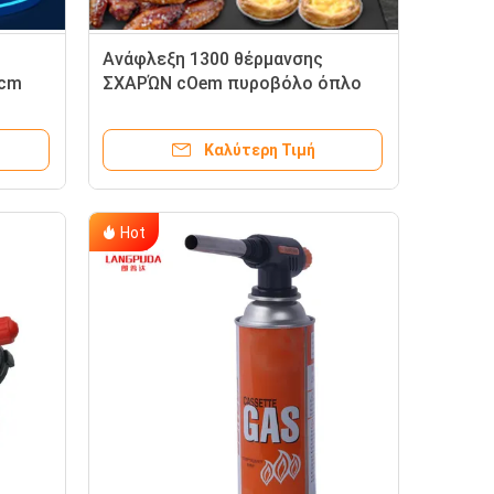
Ανάφλεξη 1300 θέρμανσης
5cm
ΣΧΑΡΏΝ cOem πυροβόλο όπλο
φλογών φανών αερίου Γ
Καλύτερη Τιμή
Hot