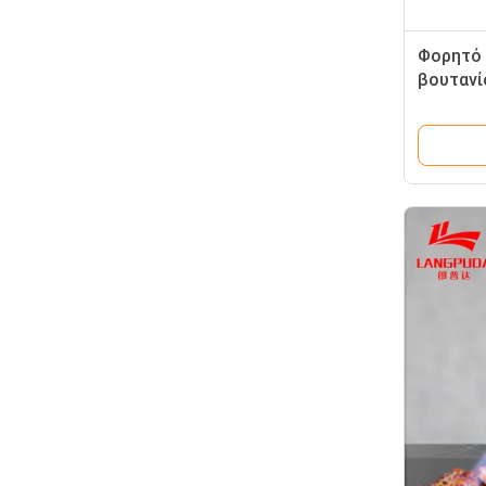
Φορητό
βουτανί
στρατο