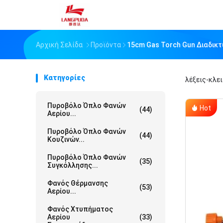
Αρχική Σελίδα
Προϊόντα
15cm Gas Torch Gun Διαδικ
Κατηγορίες
λέξεις-κλε
Πυροβόλο Όπλο Φανών
Hot
(44)
Αερίου...
Πυροβόλο Όπλο Φανών
(44)
Κουζινών...
Πυροβόλο Όπλο Φανών
(35)
Συγκόλλησης...
Φανός Θέρμανσης
(53)
Αερίου...
Φανός Χτυπήματος
Αερίου
(33)