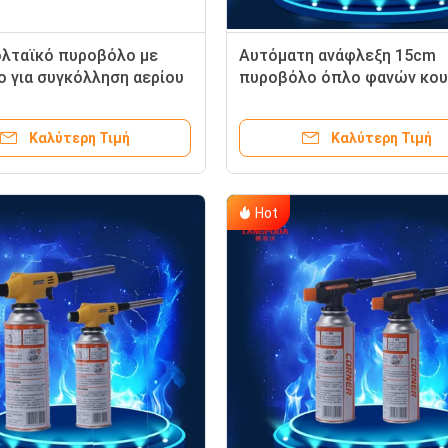
λταϊκό πυροβόλο με
Αυτόματη ανάφλεξη 15cm
ο για συγκόλληση αερίου
πυροβόλο όπλο φανών κου
ταϊκό πυροβόλο για
φανός βουτανίου βαθμού
ιζανίων Φωτοβολταϊκό
τροφίμων 1300 βαθμού
Καλύτερη Τιμή
Καλύτερη Τιμή
ο με φλόγα 1300°C για
νική χρήση
Hot