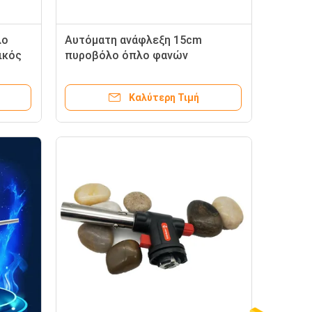
λο
Αυτόματη ανάφλεξη 15cm
ικός
πυροβόλο όπλο φανών
συγκόλλησης
Καλύτερη Τιμή