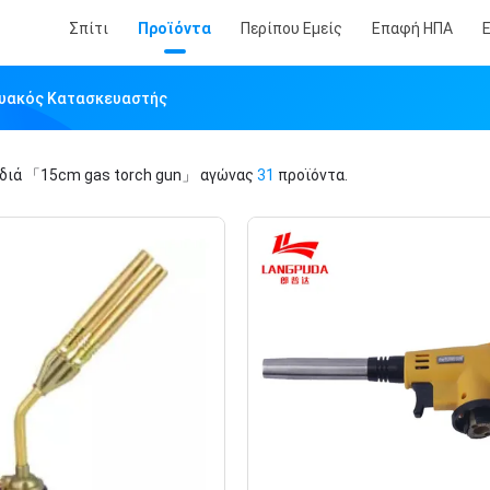
Σπίτι
Προϊόντα
Περίπου Εμείς
Επαφή ΗΠΑ
τυακός Κατασκευαστής
ιδιά
「15cm gas torch gun」
αγώνας
31
προϊόντα.