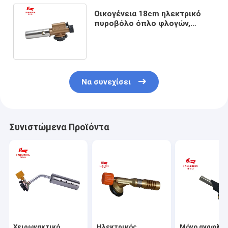
Οικογένεια 18cm ηλεκτρικό
πυροβόλο όπλο φλογών,
καυστήρας φανών αερίου
κασετών
Να συνεχίσει
Συνιστώμενα Προϊόντα
Χειρωνακτικό
Ηλεκτρικός
Μόνο αναφλέγ