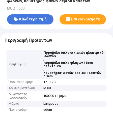
φλογών, καυστήρας φανών αερίου κασετών
MOQ：500
Καλύτερη τιμή
Επικοινωνήστε
Περιγραφή Προϊόντων
Πυροβόλο όπλο οικιακών ηλεκτρικό
φλογών
,
πυροβόλο όπλο φλογών 18cm
Υψηλό φως
ηλεκτρικό
,
Καυστήρας φανών αερίου κασετών
cOem
Όροι πληρωμής
T/T, L/C
Αριθμό μοντέλου
Μ-60
Δυνατότητα
100000 το μήνα
προσφοράς
Μάρκα
Langpuda
Πιστοποίηση
udem